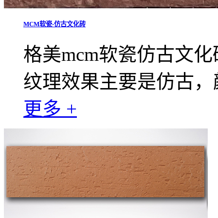
MCM软瓷-仿古文化砖
格美mcm软瓷仿古文化砖
纹理效果主要是仿古，
更多 +