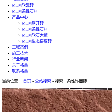
MCM软瓷砖
MCM柔性石材
产品中心
MCM劈开砖
MCM柔性石材
MCM软石大板
MCM生态窑变砖
工程案例
施工技术
行业新闻
关于格美
联系格美
当前位置：
首页
»
全站搜索
» 搜索：柔性饰面砖