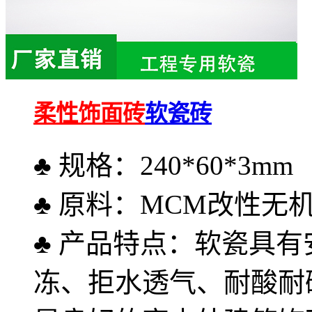
柔性饰面砖
软瓷砖
♣ 规格：240*60*3mm
♣ 原料：MCM改性无
♣ 产品特点：软瓷具
冻、拒水透气、耐酸耐